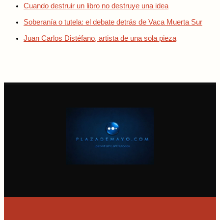
Cuando destruir un libro no destruye una idea
Soberanía o tutela: el debate detrás de Vaca Muerta Sur
Juan Carlos Distéfano, artista de una sola pieza