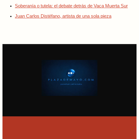
Soberanía o tutela: el debate detrás de Vaca Muerta Sur
Juan Carlos Distéfano, artista de una sola pieza