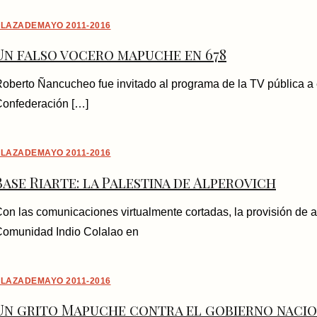
LAZADEMAYO 2011-2016
Un falso vocero mapuche en 678
oberto Ñancucheo fue invitado al programa de la TV pública a 
onfederación […]
LAZADEMAYO 2011-2016
Base Riarte: la Palestina de Alperovich
on las comunicaciones virtualmente cortadas, la provisión de a
omunidad Indio Colalao en
LAZADEMAYO 2011-2016
Un grito Mapuche contra el gobierno naci