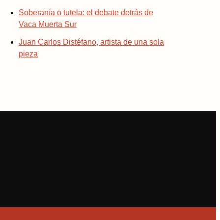
Soberanía o tutela: el debate detrás de
Vaca Muerta Sur
Juan Carlos Distéfano, artista de una sola
pieza