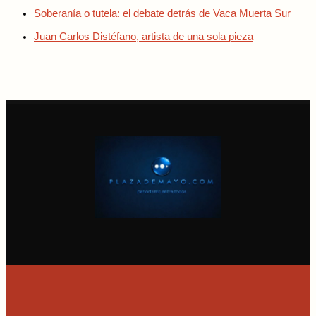
Soberanía o tutela: el debate detrás de Vaca Muerta Sur
Juan Carlos Distéfano, artista de una sola pieza