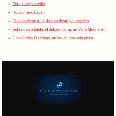
Europa bajo asedio
Roban, pero hacen
Cuando destruir un libro no destruye una idea
Soberanía o tutela: el debate detrás de Vaca Muerta Sur
Juan Carlos Distéfano, artista de una sola pieza