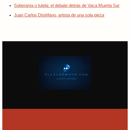
Soberanía o tutela: el debate detrás de Vaca Muerta Sur
Juan Carlos Distéfano, artista de una sola pieza