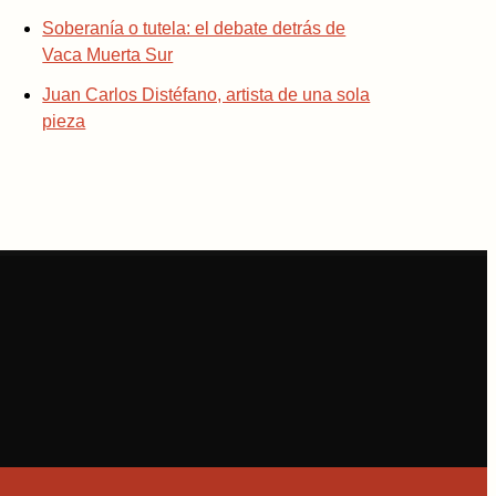
Soberanía o tutela: el debate detrás de
Vaca Muerta Sur
Juan Carlos Distéfano, artista de una sola
pieza