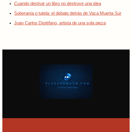
Cuando destruir un libro no destruye una idea
Soberanía o tutela: el debate detrás de Vaca Muerta Sur
Juan Carlos Distéfano, artista de una sola pieza