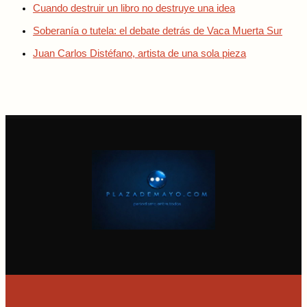
Cuando destruir un libro no destruye una idea
Soberanía o tutela: el debate detrás de Vaca Muerta Sur
Juan Carlos Distéfano, artista de una sola pieza