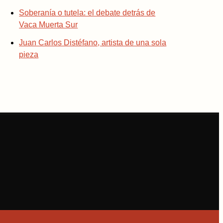
Soberanía o tutela: el debate detrás de
Vaca Muerta Sur
Juan Carlos Distéfano, artista de una sola
pieza