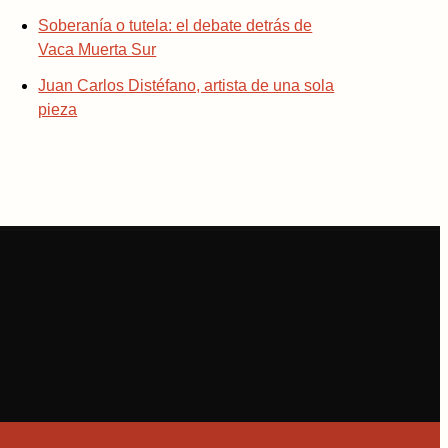
Soberanía o tutela: el debate detrás de
Vaca Muerta Sur
Juan Carlos Distéfano, artista de una sola
pieza