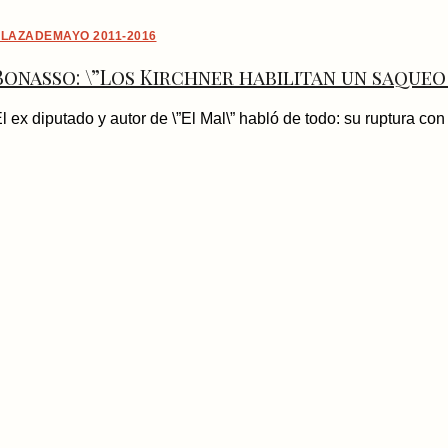
LAZADEMAYO 2011-2016
Bonasso: \”Los Kirchner habilitan un saqueo
l ex diputado y autor de \”El Mal\” habló de todo: su ruptura con