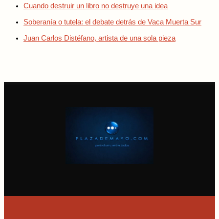
Cuando destruir un libro no destruye una idea
Soberanía o tutela: el debate detrás de Vaca Muerta Sur
Juan Carlos Distéfano, artista de una sola pieza