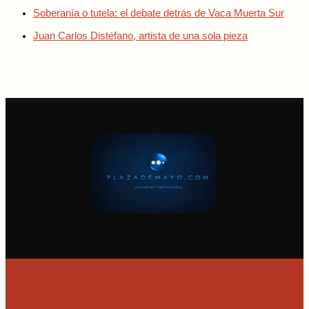
Soberanía o tutela: el debate detrás de Vaca Muerta Sur
Juan Carlos Distéfano, artista de una sola pieza