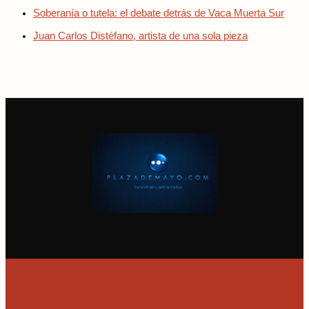
Soberanía o tutela: el debate detrás de Vaca Muerta Sur
Juan Carlos Distéfano, artista de una sola pieza