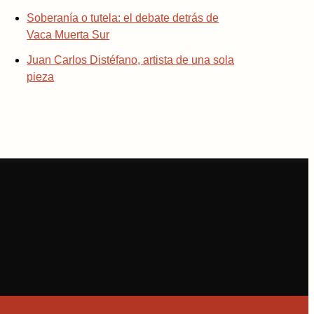
Soberanía o tutela: el debate detrás de
Vaca Muerta Sur
Juan Carlos Distéfano, artista de una sola
pieza