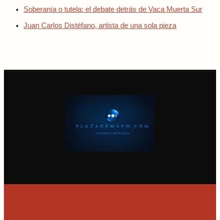
Soberanía o tutela: el debate detrás de Vaca Muerta Sur
Juan Carlos Distéfano, artista de una sola pieza