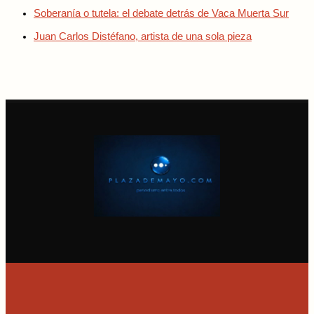
Soberanía o tutela: el debate detrás de Vaca Muerta Sur
Juan Carlos Distéfano, artista de una sola pieza