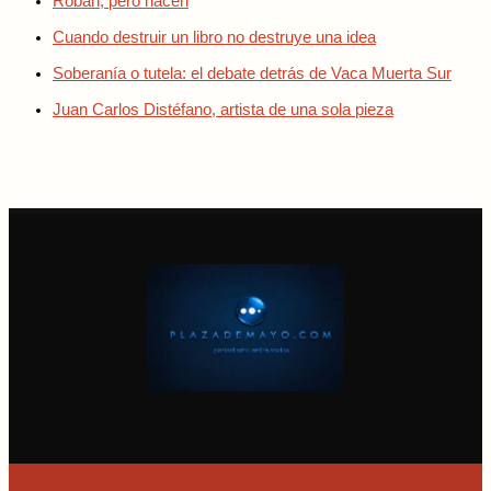
Roban, pero hacen
Cuando destruir un libro no destruye una idea
Soberanía o tutela: el debate detrás de Vaca Muerta Sur
Juan Carlos Distéfano, artista de una sola pieza