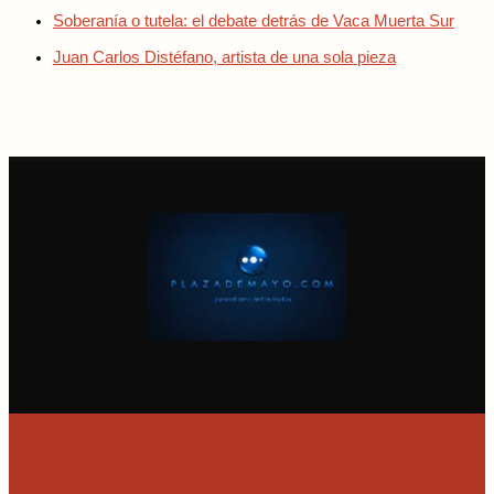
Soberanía o tutela: el debate detrás de Vaca Muerta Sur
Juan Carlos Distéfano, artista de una sola pieza