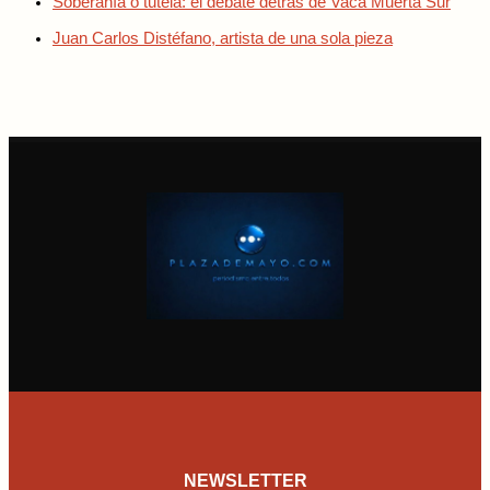
Soberanía o tutela: el debate detrás de Vaca Muerta Sur
Juan Carlos Distéfano, artista de una sola pieza
NEWSLETTER