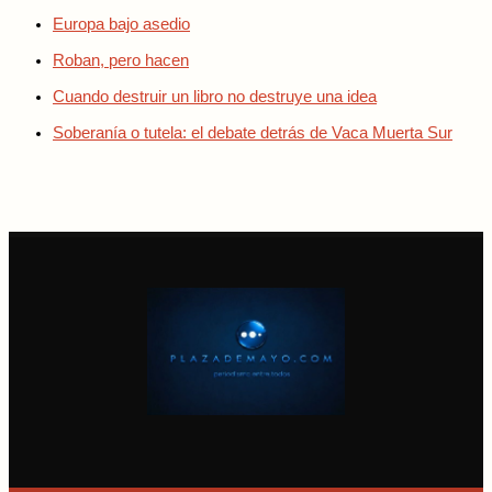
Europa bajo asedio
Roban, pero hacen
Cuando destruir un libro no destruye una idea
Soberanía o tutela: el debate detrás de Vaca Muerta Sur