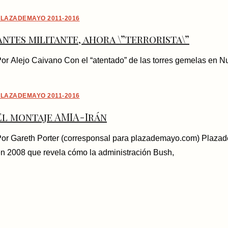
LAZADEMAYO 2011-2016
Antes militante, ahora \”terrorista\”
or Alejo Caivano Con el “atentado” de las torres gemelas en N
LAZADEMAYO 2011-2016
El montaje AMIA-Irán
or Gareth Porter (corresponsal para plazademayo.com) Plazad
n 2008 que revela cómo la administración Bush,