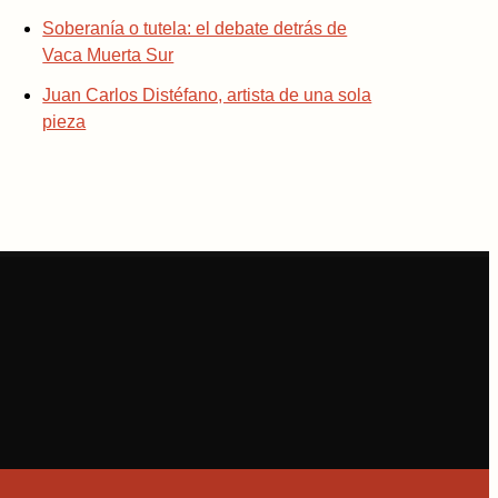
Soberanía o tutela: el debate detrás de
Vaca Muerta Sur
Juan Carlos Distéfano, artista de una sola
pieza