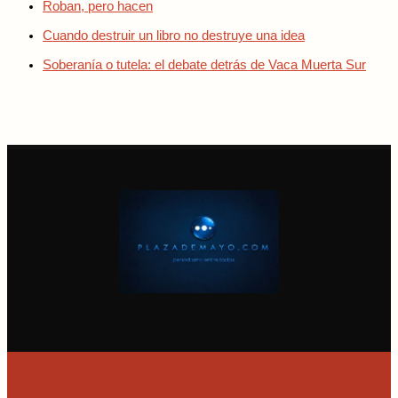
Roban, pero hacen
Cuando destruir un libro no destruye una idea
Soberanía o tutela: el debate detrás de Vaca Muerta Sur