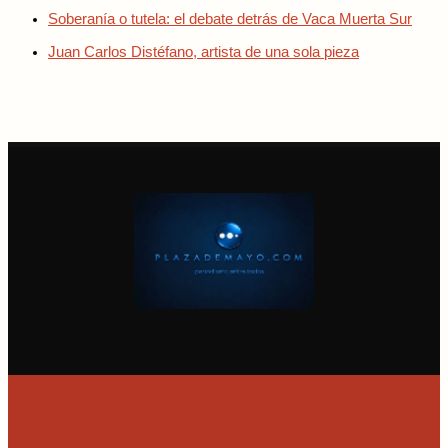
Soberanía o tutela: el debate detrás de Vaca Muerta Sur
Juan Carlos Distéfano, artista de una sola pieza