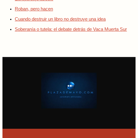
Roban, pero hacen
Cuando destruir un libro no destruye una idea
Soberanía o tutela: el debate detrás de Vaca Muerta Sur