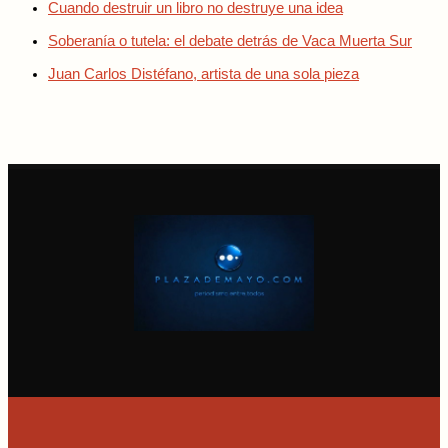
Cuando destruir un libro no destruye una idea
Soberanía o tutela: el debate detrás de Vaca Muerta Sur
Juan Carlos Distéfano, artista de una sola pieza