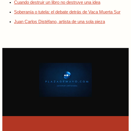
Cuando destruir un libro no destruye una idea
Soberanía o tutela: el debate detrás de Vaca Muerta Sur
Juan Carlos Distéfano, artista de una sola pieza