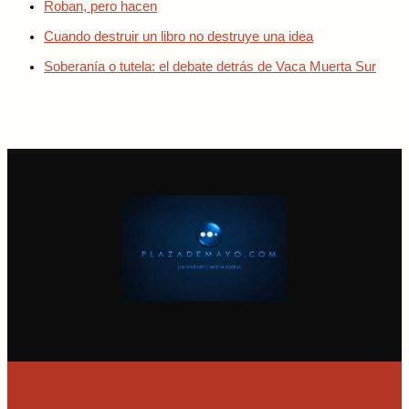
Roban, pero hacen
Cuando destruir un libro no destruye una idea
Soberanía o tutela: el debate detrás de Vaca Muerta Sur