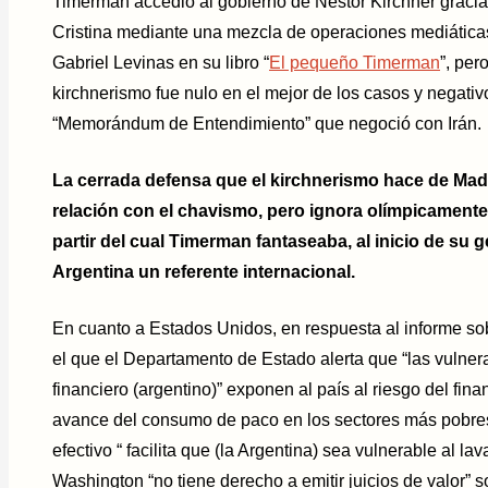
Timerman accedió al gobierno de Néstor Kirchner gracias
Cristina mediante una mezcla de operaciones mediática
Gabriel Levinas en su libro “
El pequeño Timerman
”, per
kirchnerismo fue nulo en el mejor de los casos y negativo
“Memorándum de Entendimiento” que negoció con Irán.
La cerrada defensa que el kirchnerismo hace de Ma
relación con el chavismo, pero ignora olímpicament
partir del cual Timerman fantaseaba, al inicio de su g
Argentina un referente internacional.
En cuanto a Estados Unidos, en respuesta al informe sob
el que el Departamento de Estado alerta que “las vulner
financiero (argentino)” exponen al país al riesgo del fina
avance del consumo de paco en los sectores más pobres 
efectivo “ facilita que (la Argentina) sea vulnerable al l
Washington “no tiene derecho a emitir juicios de valor” s