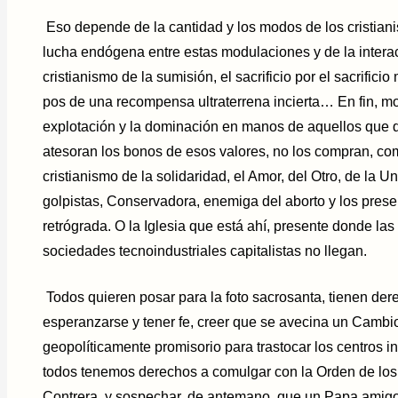
Eso depende de la cantidad y los modos de los cristianis
lucha endógena entre estas modulaciones y de la interac
cristianismo de la sumisión, el sacrificio por el sacrific
pos de una recompensa ultraterrena incierta… En fin, mo
explotación y la dominación en manos de aquellos que 
atesoran los bonos de esos valores, no los compran, co
cristianismo de la solidaridad, el Amor, del Otro, de la U
golpistas, Conservadora, enemiga del aborto y los preser
retrógrada. O la Iglesia que está ahí, presente donde la
sociedades tecnoindustriales capitalistas no llegan.
Todos quieren posar para la foto sacrosanta, tienen der
esperanzarse y tener fe, creer que se avecina un Camb
geopolíticamente promisorio para trastocar los centros i
todos tenemos derechos a comulgar con la Orden de los 
Contrera, y sospechar, de antemano, que un Papa amigo 