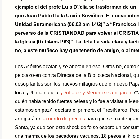
ejemplo el del profe Luis D\’elia se trasforman de un
que Juan Pablo II a la Unión Soviética. El nuevo inten
Unidad Suramericana (06.02 am-14/3)” a “Francisco 
perverso de la CRISTIANDAD para volver al CRISTIA
la Iglesia (07.04am-19/3)”. La Jefa ha sida clara y tác
no, a este muñeco hay que tenerlo de amigo, o al m
Los Acólitos acatan y se anotan en esa. Otros no, como
pelotazo-en contra Director de la Biblioteca Nacional, 
desopilantes son los nuevos milagros que el nuevo Papa
local ¡Última noticia!
¡Duhalde y Menem se amigaron!
\”
quién había tenido fuertes peleas y lo fue a visitar a 
estamos en paz\”, declara el primero, el PresiNarco. Per
arreglará un
acuerdo de precios
para que se mantengan 
Santa, ya que con este shock de fe se espera un cons
una merma de los pecadores vacunos. 18 pesos el kilo d