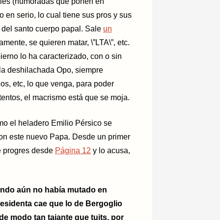
iales (humoradas que ponen en
n serio, lo cual tiene sus pros y sus
 del santo cuerpo papal. Sale
un
mente, se quieren matar, \”LTA\”, etc.
erno lo ha caracterizado, con o sin
la deshilachada Opo, siempre
os, etc, lo que venga, para poder
tentos, el macrismo está que se moja.
o el heladero Emilio Pérsico se
con este nuevo Papa. Desde un primer
e progres desde
Página 12
y lo acusa,
uando aún no había mutado en
presidenta cae que lo de Bergoglio
l de modo tan tajante que tuits, por