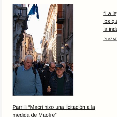
“La l
los q
la ind
PLAZAD
Parrilli “Macri hizo una licitación a la
medida de Mapfre”