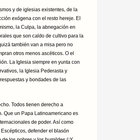
mos y de iglesias existentes, de la
ción exógena con el resto hereje. El
io mismo, la Culpa, la abnegación en
rales que son caldo de cultivo para la
quizá también van a misa pero no
mpran otros menos ascéticos. O el
nión. La Iglesia siempre en yunta con
vativos, la Iglesia Pederasta y
s respuestas y bondades de las
echo. Todos tienen derecho a
io. Que un Papa Latinoamericano es
nternacionales de poder. Así como
Escépticos, defender el blasón
de los pobres y los humildes (¡Y