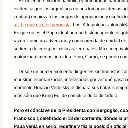
– El 14, entre emoción patriótica y humoradas parroqu
evidencia que los argentinos no nos tomamos demasiado e
contras) empiezan los juegos de apropiación y usufructo
afiche que dice es peronista
. Los K lo putean automátiKa
Es que no es el Papa ideal porque históricamente el gobi
razón, como un adversario y como prenda de unidad de 
sedienta de energías místicas, terrenales, Mhz, megavati
motorizar al menos una idea. Pino, Carrió, se ponen con
– Desde un primer momento dirigentes kirchneristas com
muestran esperanzados, interesados por ver qué pasa 
momento Horacio Verbitsky le dispara sus balas siempr
más sólo que Kung Fu, de cómplice de la dictadura.
Pero el cónclave de la Presidenta con Bergoglio, c
Francisco I, celebrado el 18 del corriente, dónde la 
Papa venía en serio, redefine y fija la posición oficia