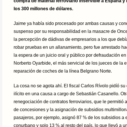
compra de material ferroviario inservible a España y
los 300 millones de dólares.
Jaime ya había sido procesado por ambas causas y cond
suspenso por su responsabilidad en la masacre de Once
la percepción de dádivas de empresarios a los que debía 
robar pruebas en un allanamiento, pero fue arrestado h
la espera de un juicio oral y público por defraudación e
Norberto Oyarbide, el más servicial de los jueces de la 
reparación de coches de la línea Belgrano Norte.
La cosa no se agota ahí. El fiscal Carlos Rívolo pidíó s
ilícito en una causa a cargo de Sebastián Casanello. Otr
renegociación de contratos ferroviarios, que le permitió
de concesiones y la asignación de subsidios multimillon
pasajeros, por ejemplo, asignó 87 % de los subsidios a 
conurbano y solo 13 % al resto del país, lo que llevó a u