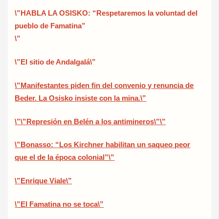
\”HABLA LA OSISKO: “Respetaremos la voluntad del
pueblo de Famatina”
\”
\”El sitio de Andalgalá\”
\”Manifestantes piden fin del convenio y renuncia de
Beder. La Osisko insiste con la mina.\”
\”\”Represión en Belén a los antimineros\”\”
\”Bonasso: “Los Kirchner habilitan un saqueo peor
que el de la época colonial”\”
\”Enrique Viale\”
\”El Famatina no se toca\”