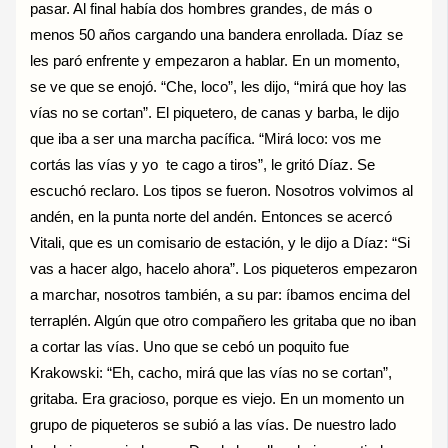
pasar. Al final había dos hombres grandes, de más o
menos 50 años cargando una bandera enrollada. Díaz se
les paró enfrente y empezaron a hablar. En un momento,
se ve que se enojó. “Che, loco”, les dijo, “mirá que hoy las
vías no se cortan”. El piquetero, de canas y barba, le dijo
que iba a ser una marcha pacífica. “Mirá loco: vos me
cortás las vías y yo te cago a tiros”, le gritó Díaz. Se
escuchó reclaro. Los tipos se fueron. Nosotros volvimos al
andén, en la punta norte del andén. Entonces se acercó
Vitali, que es un comisario de estación, y le dijo a Díaz: “Si
vas a hacer algo, hacelo ahora”. Los piqueteros empezaron
a marchar, nosotros también, a su par: íbamos encima del
terraplén. Algún que otro compañero les gritaba que no iban
a cortar las vías. Uno que se cebó un poquito fue
Krakowski: “Eh, cacho, mirá que las vías no se cortan”,
gritaba. Era gracioso, porque es viejo. En un momento un
grupo de piqueteros se subió a las vías. De nuestro lado