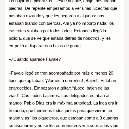
los bajaron a piedrazos. Desde la calle, abajo, nos tiraban
piedras. De repente empezamos a ver unas lucecitas que
pasaban rozando y que les pegaron a algunos: nos
estaban tirando con tuercas. Ahí ya no importó nada, los
cascotes volaban por todos lados. Entonces llegó la
policía, que se ve que estaba detrás de nosotros, y les
empezó a disparar con balas de goma.
–¿Cuándo aparece Favale?
–Favale llegó en tren acompañado por más o menos 20
tipos que agitaban: ‘¡Vamos a correrlos! ¡Bajen!’. Estaban
enardecidos. Empezaron a gritar: “¡Loco, bajen de las
vías!”. Casi todos bajamos. Los delegados estaban al
mando. Pablo Díaz era la máxima autoridad. La idea era ir
trotando, que fuéramos todos juntos para que vieran un
malón y así los piqueteros, que estaban como a 3 cuadras,
se asustaran y no se les ocurriera volver a subir a las vías.