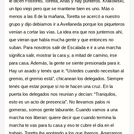
le dicen Fosforito, Toretta, Arias y hay punteros. Krakowski,
un tipo viejo pero que se mantiene bien es uno. Más o
menos a las 8 de la mañana, Toretta se acercó a nuestro
grupo y dijo debíamos ir a Avellaneda porque los piqueteros
venían a cortar las vías. La idea era que nos juntemos ahí,
que vieran que había mucha gente y que entonces no
suban. Para nosotros salir de Escalada e ir a una marcha
significa salir, mostrar la cara y, a mitad de camino, irse
para casa. Además, la gente se siente presionada para ir.
Hay un asado y tenés que ir. “Ustedes cuando necesitan al
gremio, el gremio está”, chicanean los delegados. Siempre
tenés que estar porque si no te hacen una cruz. En la
puerta los delegados nos reunían y decían: “Tranquilos,
esto es un acto de presencia”. No llevamos palos ni
gomeras, somos gente laburante. Cuando vamos a una
marcha nos liberan: quiere decir que cuando termina la
marcha te vas para tu casa y eso te cubre el día en el
trabajo. Toretta iba anotando a los que íbamos. Agarramos