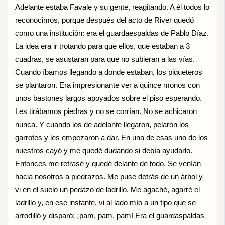
Adelante estaba Favale y su gente, reagitando. A él todos lo
reconocimos, porque después del acto de River quedó
como una institución: era el guardaespaldas de Pablo Díaz.
La idea era ir trotando para que ellos, que estaban a 3
cuadras, se asustaran para que no subieran a las vías.
Cuando íbamos llegando a donde estaban, los piqueteros
se plantaron. Era impresionante ver a quince monos con
unos bastones largos apoyados sobre el piso esperando.
Les tirábamos piedras y no se corrían. No se achicaron
nunca. Y cuando los de adelante llegaron, pelaron los
garrotes y les empezaron a dar. En una de esas uno de los
nuestros cayó y me quedé dudando si debía ayudarlo.
Entonces me retrasé y quedé delante de todo. Se venían
hacia nosotros a piedrazos. Me puse detrás de un árbol y
vi en el suelo un pedazo de ladrillo. Me agaché, agarré el
ladrillo y, en ese instante, vi al lado mío a un tipo que se
arrodilló y disparó: ¡pam, pam, pam! Era el guardaspaldas