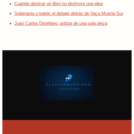
Cuando destruir un libro no destruye una idea
Soberanía o tutela: el debate detrás de Vaca Muerta Sur
Juan Carlos Distéfano, artista de una sola pieza