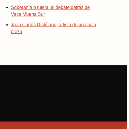
Soberanía o tutela: el debate detrás de
Vaca Muerta Sur
Juan Carlos Distéfano, artista de una sola
pieza