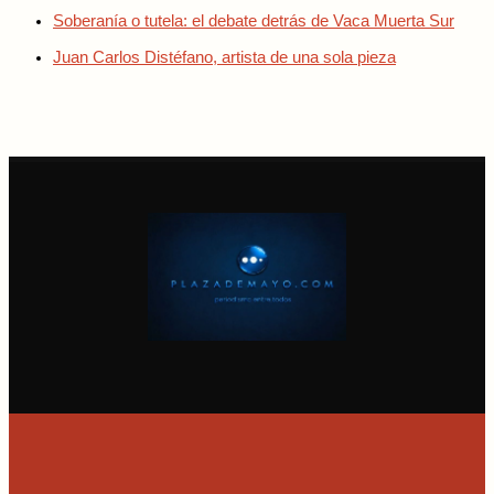
Soberanía o tutela: el debate detrás de Vaca Muerta Sur
Juan Carlos Distéfano, artista de una sola pieza