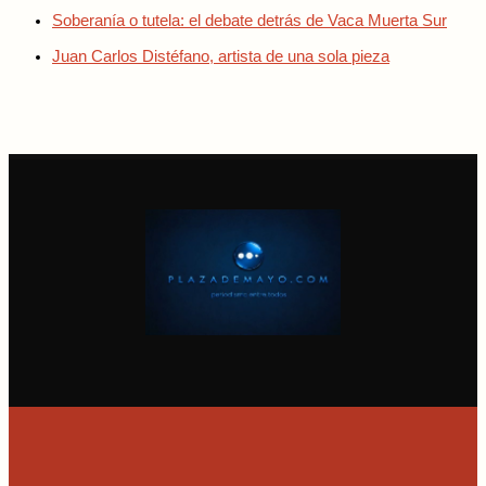
Soberanía o tutela: el debate detrás de Vaca Muerta Sur
Juan Carlos Distéfano, artista de una sola pieza