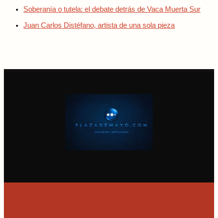
Soberanía o tutela: el debate detrás de Vaca Muerta Sur
Juan Carlos Distéfano, artista de una sola pieza