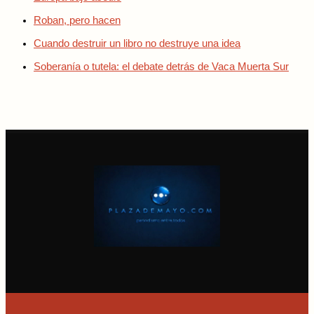
Roban, pero hacen
Cuando destruir un libro no destruye una idea
Soberanía o tutela: el debate detrás de Vaca Muerta Sur