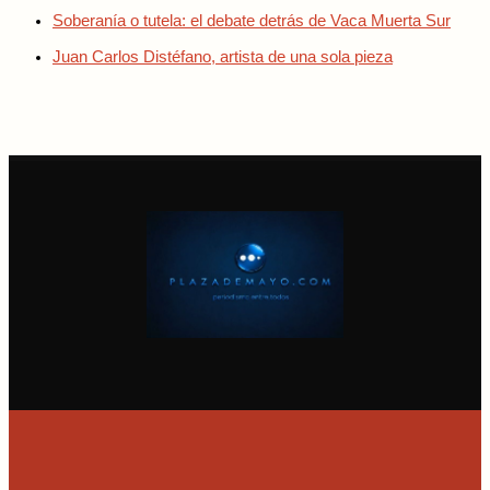
Soberanía o tutela: el debate detrás de Vaca Muerta Sur
Juan Carlos Distéfano, artista de una sola pieza