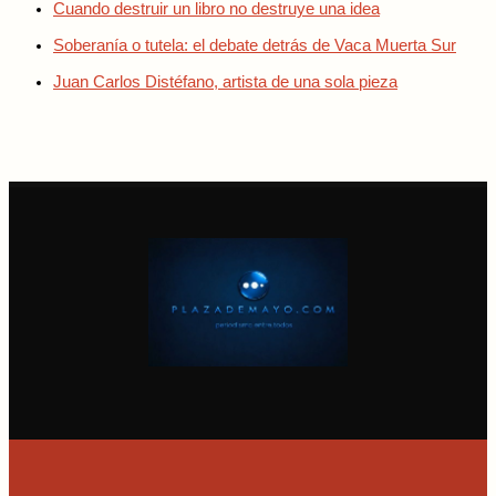
Cuando destruir un libro no destruye una idea
Soberanía o tutela: el debate detrás de Vaca Muerta Sur
Juan Carlos Distéfano, artista de una sola pieza