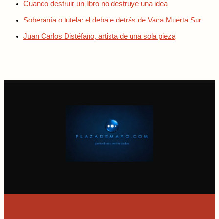
Cuando destruir un libro no destruye una idea
Soberanía o tutela: el debate detrás de Vaca Muerta Sur
Juan Carlos Distéfano, artista de una sola pieza