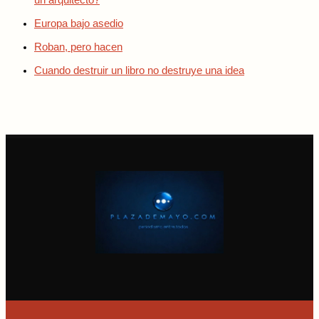
un arquitecto?
Europa bajo asedio
Roban, pero hacen
Cuando destruir un libro no destruye una idea