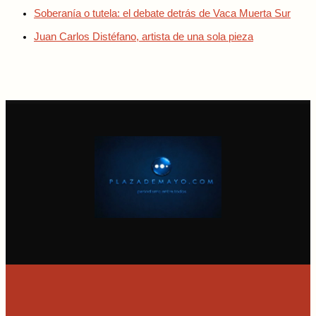
Soberanía o tutela: el debate detrás de Vaca Muerta Sur
Juan Carlos Distéfano, artista de una sola pieza