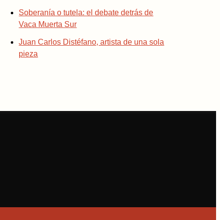
Soberanía o tutela: el debate detrás de
Vaca Muerta Sur
Juan Carlos Distéfano, artista de una sola
pieza