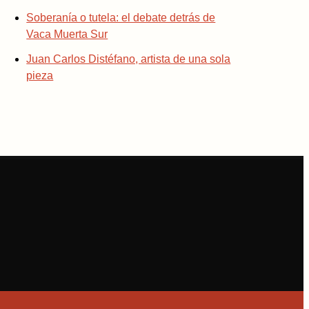
Soberanía o tutela: el debate detrás de
Vaca Muerta Sur
Juan Carlos Distéfano, artista de una sola
pieza