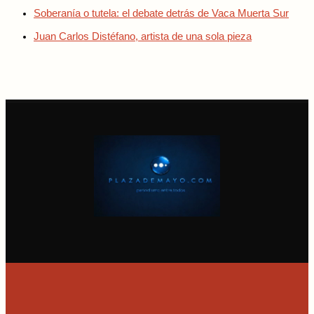
Soberanía o tutela: el debate detrás de Vaca Muerta Sur
Juan Carlos Distéfano, artista de una sola pieza