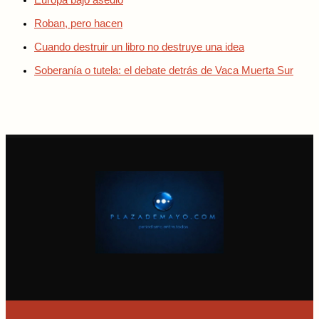
Europa bajo asedio
Roban, pero hacen
Cuando destruir un libro no destruye una idea
Soberanía o tutela: el debate detrás de Vaca Muerta Sur