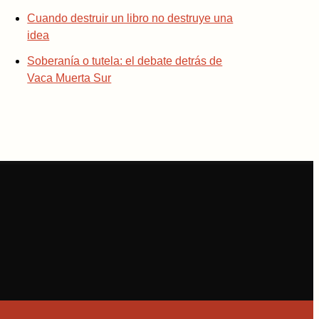
Cuando destruir un libro no destruye una
idea
Soberanía o tutela: el debate detrás de
Vaca Muerta Sur