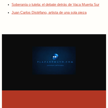
Soberanía o tutela: el debate detrás de Vaca Muerta Sur
Juan Carlos Distéfano, artista de una sola pieza